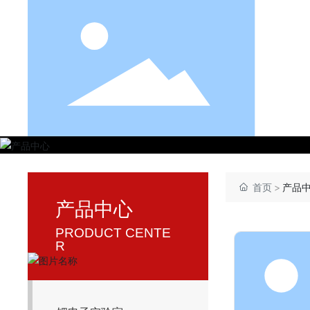
首页
产品
产品中心
PRODUCT CENTE
R