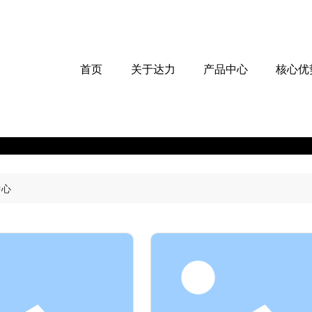
首页
关于达力
产品中心
核心优
中心